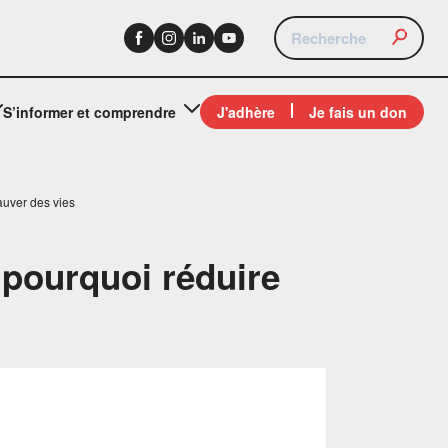
S’informer et comprendre
J'adhère
Je fais un don
auver des vies
 pourquoi réduire