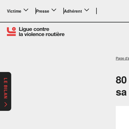
Victime
Presse
Adhérent
Page d'a
80
LE BILAN
sa
Lect
vidéo