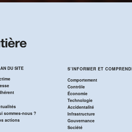
AN DU SITE
S’INFORMER ET COMPREND
ctime
Comportement
resse
Contrôle
dhérent
Économie
Technologie
tualités
Accidentalité
ui sommes-nous ?
Infrastructure
s actions
Gouvernance
Société