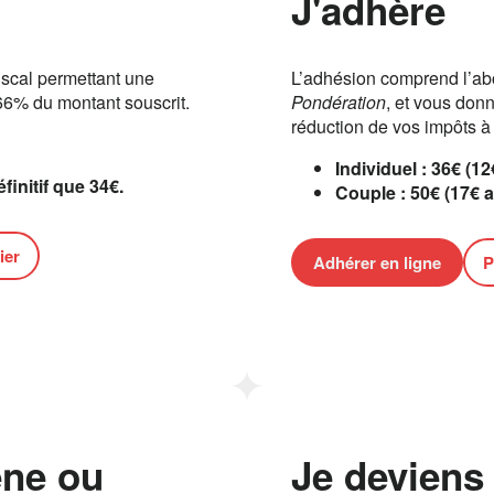
J'adhère
iscal permettant une
L’adhésion comprend l’ab
66% du montant souscrit.
Pondération
, et vous donn
réduction de vos impôts à
Individuel : 36€ (12
initif que 34€.
Couple : 50€ (17€ ap
ier
Adhérer en ligne
P
ène ou
Je deviens