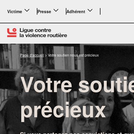
Victime
Presse
Adhérent
Page d'accueil
>
Votre soutien nous est précieux
Votre souti
LE BILAN
précieux