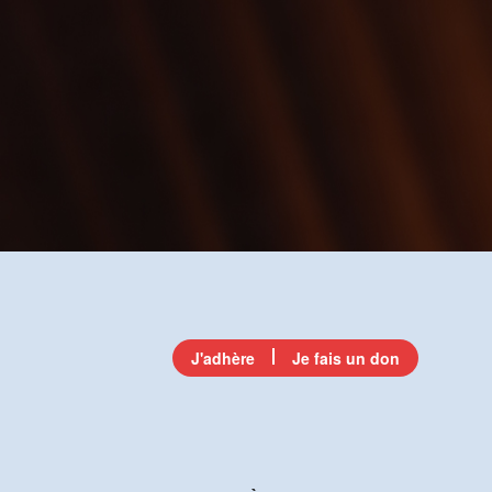
J'adhère
Je fais un don