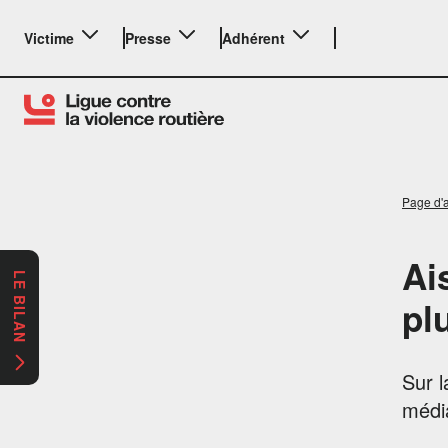
Victime
Presse
Adhérent
Page d'a
Ai
LE BILAN
pl
Sur l
médi