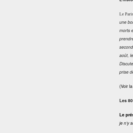
Le Pari
une bon
morts 
prendre
seconda
août, l
Discute
prise d
(Voir la
Les 80
Le pré
je n’y 