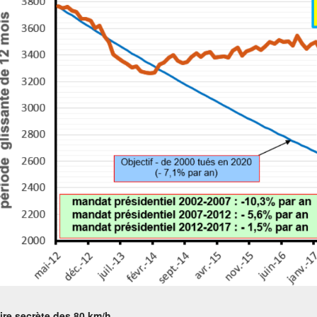
oire secrète des 80 km/h