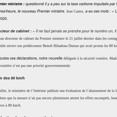
mier ministre :
questionné il y a peu sur la taxe carbone impulsée par 
res/heure, le nouveau Premier ministre
a eu ces mots : «
U
, Jean Castex,
2020.
ecteur de cabinet :
« Il ne faut
jamais se prendre pour le numéro un
, 
au directeur de cabinet du Premier ministre le 21 juillet dernier dans les cons
oilée envers son prédécesseur Benoît Ribadeau-Dumas qui avait promu les 80 km
outes ces déclarations, notre nouvelle
déléguée à la sécurité routière, Mad
 routière n’est pas une priorité gouvernementale.
an des 80 km/h
illet, le ministère de l’Intérieur publiait une évaluation de l’abaissement de la 
 bien que la mesure n’ait pas encore pleinement atteint les effets escomptés, be
ures à 80 km/h.