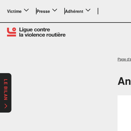
Victime
Presse
Adhérent
Page d'a
An
LE BILAN