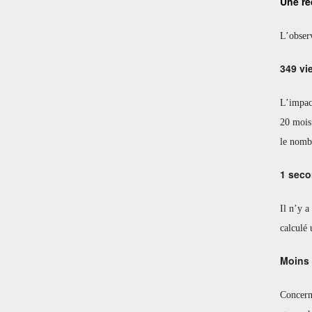
Une ré
L’observ
349 vi
L’impac
20 mois.
le nombr
1 seco
Il n’y a
calculé
Moins 
Concerna