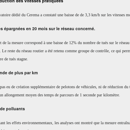
duction des vitesses pratiquées
atoire dédié du Cerema a constaté une baisse de de 3,3 km/h sur les vitesses m
es épargnées en 20 mois sur le réseau concerné.
t de la mesure correspond à une baisse de 12% du nombre de tués sur le réseau 
 Le reste du réseau routier a été retenu comme groupe de contrôle, ce qui perme
e de tués stagne.
nde de plus par km
 pas eu de création supplémentaire de pelotons de véhicules, ni de réduction du
 un allongement moyen des temps de parcours de 1 seconde par kilomètre.
de polluants
nt les effets environnementaux, les analyses ont montré que la mesure entraîna