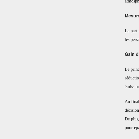
atmosphé
Mesure
La part
les pers
Gain d
Le princ
réductio
émissio
Au final
décision
De plus,
pour épa