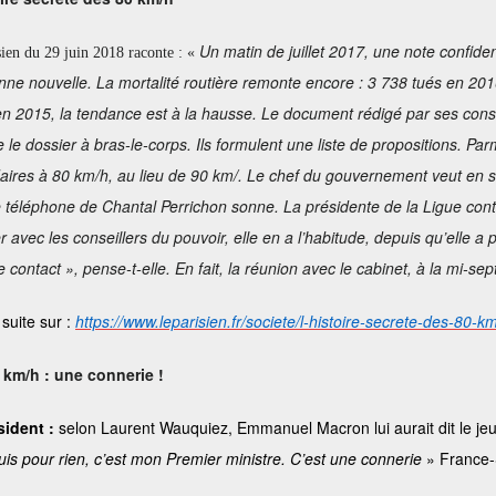
Un matin de juillet 2017, une note confide
sien du 29 juin 2018 raconte : «
ne nouvelle. La mortalité routière remonte encore : 3 738 tués en 20
en 2015, la tendance est à la hausse. Le document rédigé par ses con
 le dossier à bras-le-corps. Ils formulent une liste de propositions. Par
ires à 80 km/h, au lieu de 90 km/. Le chef du gouvernement veut en sa
e téléphone de Chantal Perrichon sonne. La présidente de la Ligue contr
r avec les conseillers du pouvoir, elle en a l’habitude, depuis qu’elle a
e contact », pense-t-elle. En fait, la réunion avec le cabinet, à la mi-
 suite sur :
https://www.leparisien.fr/societe/l-histoire-secrete-des-8
 km/h : une connerie !
sident :
selon Laurent Wauquiez, Emmanuel Macron lui aurait dit le je
suis pour rien, c’est mon Premier ministre. C’est une connerie
» France-