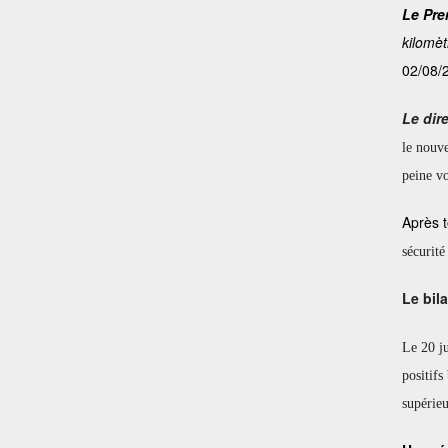
Le Pre
kilomèt
02/08/
Le dir
le nouve
peine v
Après t
sécurité
Le bil
Le 20 ju
positifs
supérie