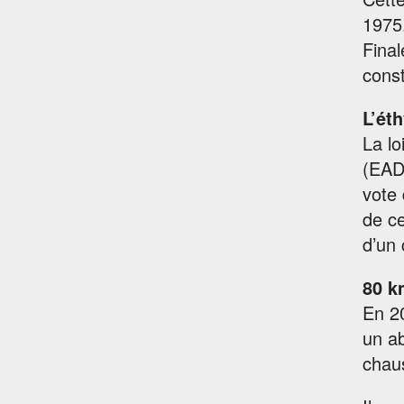
1975.
Final
const
L’ét
La l
(EAD)
vote 
de ce
d’un 
80 k
En 2
un a
chau