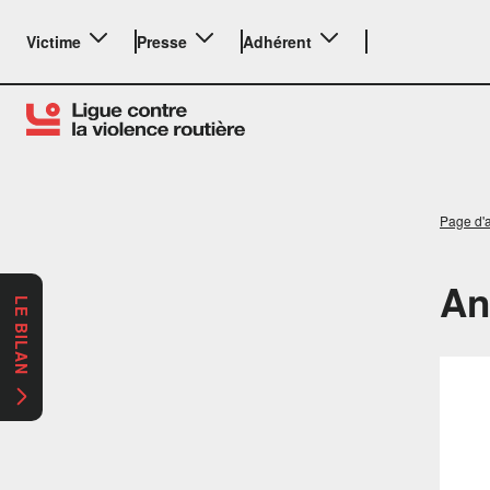
Victime
Presse
Adhérent
Page d'a
An
LE BILAN