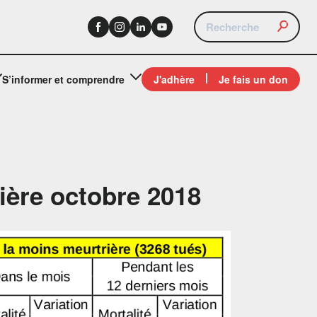
S’informer et comprendre
J'adhère
Je fais un don
tière octobre 2018