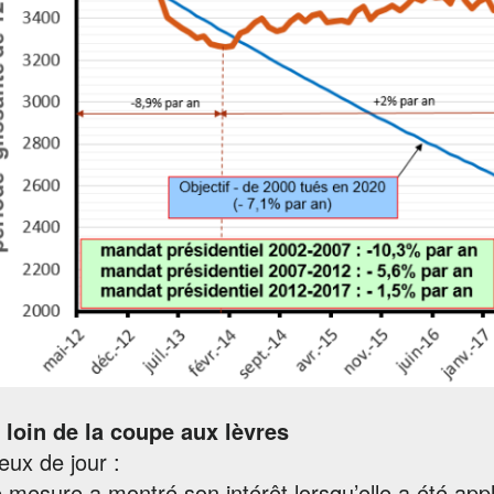
a loin de la coupe aux lèvres
eux de jour :
 mesure a montré son intérêt lorsqu’elle a été app