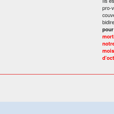
Ils e
pro-v
couve
bidir
pour
mort
notr
mois
d’oc