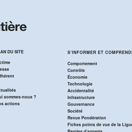
AN DU SITE
S’INFORMER ET COMPREND
ctime
Comportement
resse
Contrôle
dhérent
Économie
Technologie
tualités
Accidentalité
ui sommes-nous ?
Infrastructure
s actions
Gouvernance
Société
Revue Pondération
Fiches points de vue de la Ligu
Paroles d’experts