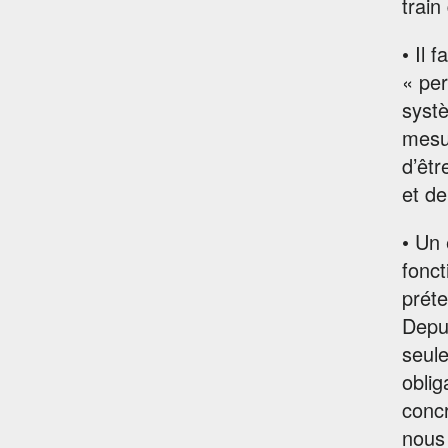
train
• Il 
« per
systè
mesur
d’êtr
et de
• Un 
fonct
préte
Depui
seul
oblig
concr
nous 