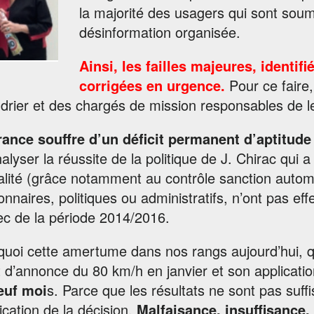
la majorité des usagers qui sont so
désinformation organisée.
Ainsi, les failles majeures, identif
corrigées en urgence.
Pour ce faire
drier et des chargés de mission responsables de le
rance souffre d’un déficit permanent d’aptitude 
alyser la réussite de la politique de J. Chirac qui 
lité (grâce notamment au contrôle sanction automat
onnaires, politiques ou administratifs, n’ont pas 
ec de la période 2014/2016.
quoi cette amertume dans nos rangs aujourd’hui, q
et d’annonce du 80 km/h en janvier et son applicatio
euf moi
s. Parce que les résultats ne sont pas suff
lication de la décision.
Malfaisance, insuffisance,