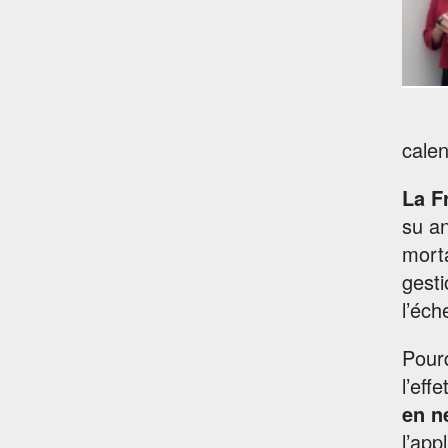
calen
La F
su an
morta
gesti
l’éch
Pour
l’eff
en n
l’app