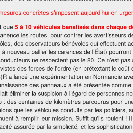
mesures concrètes s’imposent aujourd’hui en urge
t que
5 à 10 véhicules banalisés dans chaque 
nence les routes pour contrer les avertisseurs de 
ôles, des observateurs bénévoles qui effectuent 
 à nouveau pallier les carences de l’État) pourront
onducteurs ne respectent pas le 80. Ce n’est pas su
vistes des forces de l’ordre (en prétextant le coût
)R a lancé une expérimentation en Normandie avec
nnaissance des panneaux a été présentée comme le
llait éliminer la suspicion à l’égard de personnes 
o : des centaines de kilomètres parcourus pour une
lons que les véhicules conduits par les policiers, 
nuent à remplir leur mission. Suffit qu’ils roulent ! I
icacité assurée par la simplicité, et les sophisticati