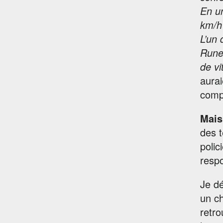
En un
km/h 
L’un 
Rune 
de vi
aurai
comp
Mais
des t
polic
respo
Je dé
un ch
retro