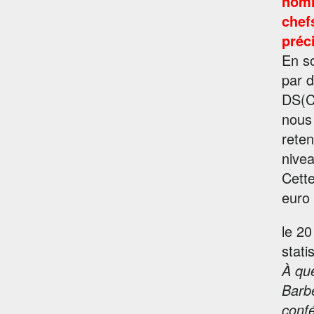
nomi
chef
préc
En so
par d
DS(C)
nous 
reten
nive
Cette
euro 
le 20
stati
À que
Barbe
confé