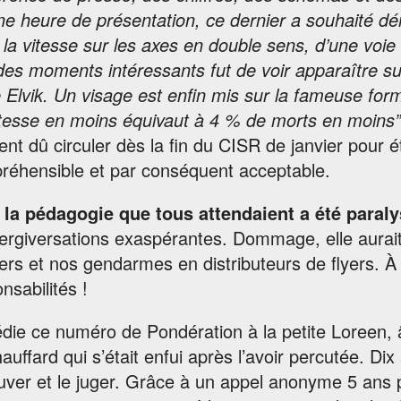
e heure de présentation, ce dernier a souhaité dém
la vitesse sur les axes en double sens, d’une voie
des moments intéressants fut de voir apparaître su
Elvik. Un visage est enfin mis sur la fameuse form
tesse en moins équivaut à 4 % de morts en moins”. 
ent dû circuler dès la fin du CISR de janvier pour é
réhensible et par conséquent acceptable.
 la pédagogie que tous attendaient a été paral
ergiversations exaspérantes. Dommage, elle aurait
iers et nos gendarmes en distributeurs de flyers. À
nsabilités !
die ce numéro de Pondération à la petite Loreen, â
auffard qui s’était enfui après l’avoir percutée. Di
uver et le juger. Grâce à un appel anonyme 5 ans p