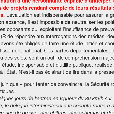
nation d’une personnalité capable d’anticiper, 
s de projets rendant compte de leurs résultats 
is
.
L’évaluation est indispensable pour assurer la ge
n absence, il est impossible de neutraliser les p
es opposants qui exploitent l’insuffisance de preuve
R de répondre aux interrogations des médias, des é
avons été obligés de faire une étude initiée et co
tissement national. Ces cartes départementales, éta
au des voies, sont un outil de compréhension maje
 étude, indispensable et d’utilité publique, réalis
à l’État. N’est-il pas éclairant de lire dans la press
 juin que « pour tenter de convaincre, la Sécurité 
stiques.
lques jours de l’entrée en vigueur du 80 km/h sur
, le délégué interministériel à la sécurité routière 
rence de presse, des chiffres, des schémas et des