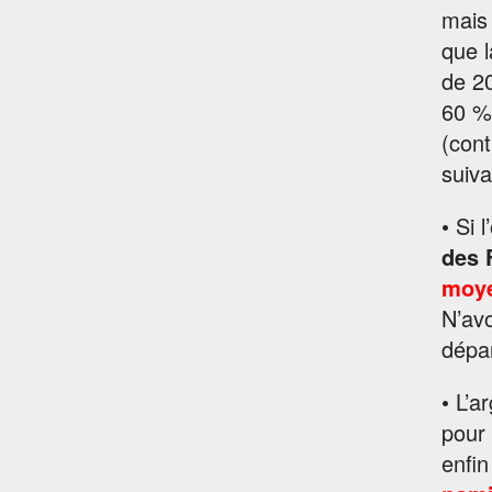
mais 
que l
de 20
60 % 
(cont
suiva
• Si 
des 
moye
N’avo
dépar
• L’a
pour 
enfi