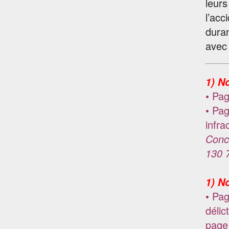
leurs
l’acc
duran
avec 
1) N
• Pag
• Pag
infra
Concl
130 7
1) N
• Pag
délic
page 