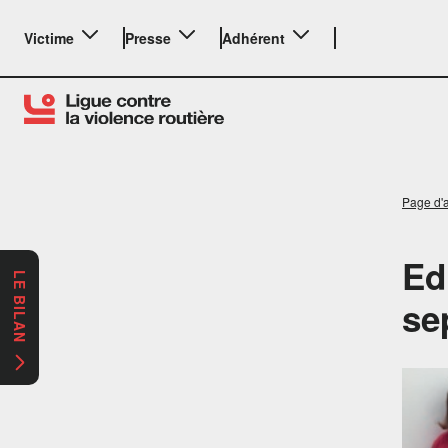
Victime
Presse
Adhérent
Page d'a
Ed
LE BILAN
se