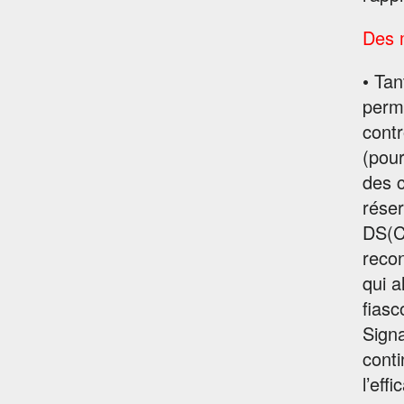
Des 
• Tan
perma
contr
(pour
des c
réser
DS(C
reco
qui a
fiasc
Signa
conti
l’eff