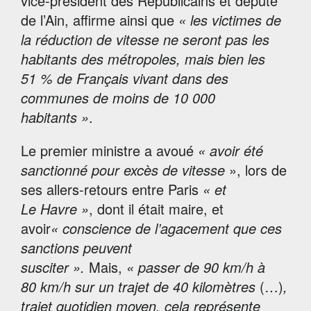
vice-président des Républicains et député
de l’Ain, affirme ainsi que
« les victimes de
la réduction de vitesse ne seront pas les
habitants des métropoles, mais bien les
51 % de Français vivant dans des
communes de moins de 10 000
habitants »
.
Le premier ministre a avoué
« avoir été
sanctionné pour excès de vitesse
», lors de
ses allers-retours entre Paris
« et
Le Havre »
, dont il était maire, et
avoir
« conscience de l’agacement que ces
sanctions peuvent
susciter ».
Mais,
« passer de 90 km/h à
80 km/h sur un trajet de 40 kilomètres
(…)
,
trajet quotidien moyen, cela représente