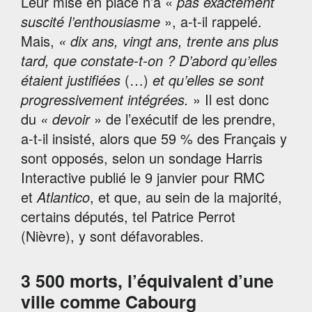
Leur mise en place n’a «
pas exactement
suscité l’enthousiasme
», a-t-il rappelé.
Mais,
« dix ans, vingt ans, trente ans plus
tard, que constate-t-on ? D’abord qu’elles
étaient justifiées
(…)
et qu’elles se sont
progressivement intégrées.
» Il est donc
du
« devoir
» de l’exécutif de les prendre,
a-t-il insisté, alors que 59 % des Français y
sont opposés, selon un sondage Harris
Interactive publié le 9 janvier pour RMC
et
Atlantico
, et que, au sein de la majorité,
certains députés, tel Patrice Perrot
(Nièvre), y sont défavorables.
3 500 morts, l’équivalent d’une
ville comme Cabourg