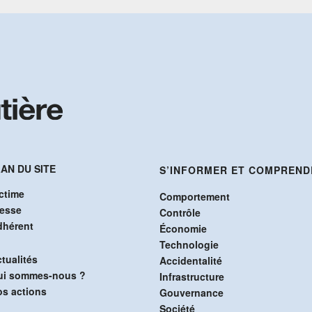
AN DU SITE
S’INFORMER ET COMPREND
ctime
Comportement
resse
Contrôle
dhérent
Économie
Technologie
tualités
Accidentalité
ui sommes-nous ?
Infrastructure
s actions
Gouvernance
Société