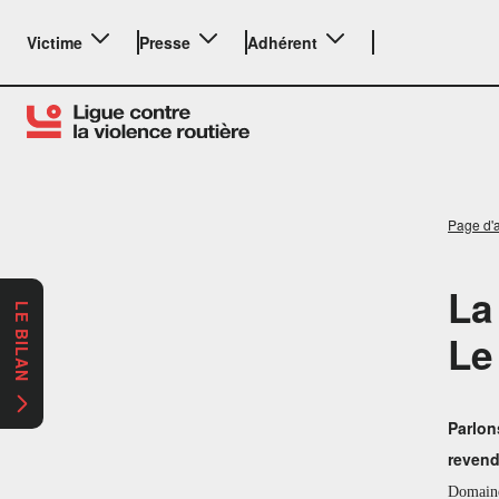
Victime
Presse
Adhérent
Page d'a
La
LE BILAN
Le
Parlon
revendi
Domaine 