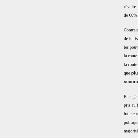
révolte 
de 60% d
Contrair
de Paris
les pouv
la route
la route
plu
que
second
Plus gén
pris au 
lutte co
politiqu
majorité