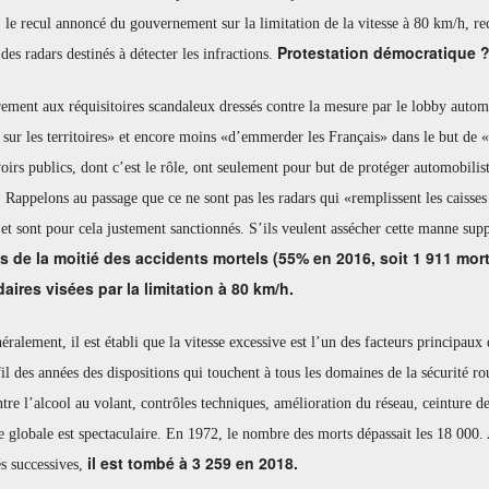
: le recul annoncé du gouvernement sur la limitation de la vitesse à 80 km/h, rec
Protestation démocratique 
es radars destinés à détecter les infractions.
ement aux réquisitoires scandaleux dressés contre la mesure par le lobby automo
 sur les territoires» et encore moins «d’emmerder les Français» dans le but de «
oirs publics, dont c’est le rôle, ont seulement pour but de protéger automobiliste
. Rappelons au passage que ce ne sont pas les radars qui «remplissent les caisses
 et sont pour cela justement sanctionnés. S’ils veulent assécher cette manne suppo
s de la moitié des accidents mortels (55% en 2016, soit 1 911 mort
aires visées par la limitation à 80 km/h.
éralement, il est établi que la vitesse excessive est l’un des facteurs principaux d
fil des années des dispositions qui touchent à tous les domaines de la sécurité ro
ntre l’alcool au volant, contrôles techniques, amélioration du réseau, ceinture de 
e globale est spectaculaire. En 1972, le nombre des morts dépassait les 18 000.
il est tombé à 3 259 en 2018.
s successives,