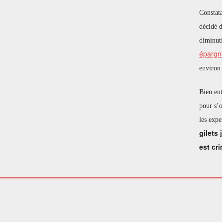
Constata
décidé d
diminut
épargn
enviro
Bien ent
pour s’o
les expe
gilets
est cri