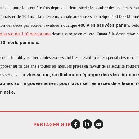
nt que pour la première fois depuis un demi-siècle le nombre des accidents étai
’abaisser de 10 km/h la vitesse maximale autorisée sur quelque 400 000 kilomèt
400 vies sauvées par an
ion des décès par accident évaluée à quelque
. Sel
é la vie de 116 personnes
depuis sa mise en œuvre. Quant à la destruction de
30 morts par mois.
n
endu, le lobby routier contestera ces chiffres – établi par les spécialistes recon
pposer au fil des ans à toutes les mesures prises en faveur de la sécurité routiè
la vitesse tue, sa diminution épargne des vies. Autreme
rts sérieux :
 jaunes sur le gouvernement pour favoriser les excès de vitesse n
minelle.
PARTAGER SUR