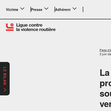
Victime
Presse
Adhérent
Page d'a
3 juin d
La
LE BILAN
pr
so
ve