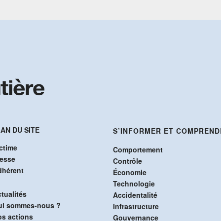
AN DU SITE
S’INFORMER ET COMPREND
ctime
Comportement
resse
Contrôle
dhérent
Économie
Technologie
tualités
Accidentalité
ui sommes-nous ?
Infrastructure
s actions
Gouvernance