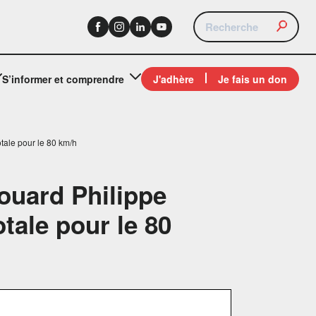
S’informer et comprendre
J'adhère
Je fais un don
otale pour le 80 km/h
ouard Philippe
otale pour le 80