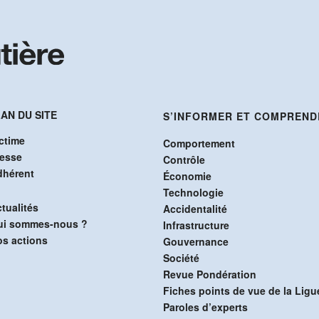
AN DU SITE
S’INFORMER ET COMPREND
ctime
Comportement
resse
Contrôle
dhérent
Économie
Technologie
tualités
Accidentalité
ui sommes-nous ?
Infrastructure
s actions
Gouvernance
Société
Revue Pondération
Fiches points de vue de la Ligu
Paroles d’experts