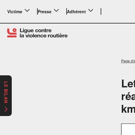
Victime
Presse
Adhérent
Page d'a
Le
LE BILAN
ré
km