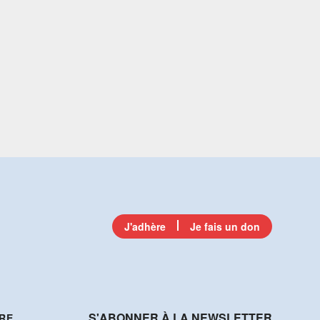
J'adhère
Je fais un don
S'ABONNER À LA NEWSLETTER
RE