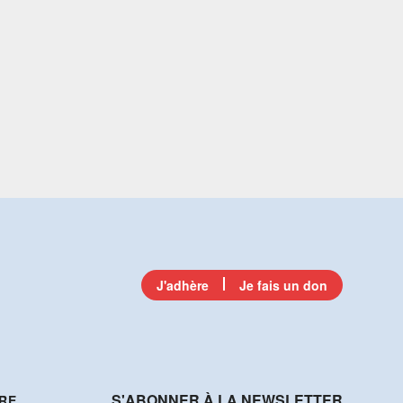
J'adhère
Je fais un don
S'ABONNER À LA NEWSLETTER
RE