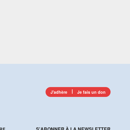
J'adhère
Je fais un don
S'ABONNER À LA NEWSLETTER
RE