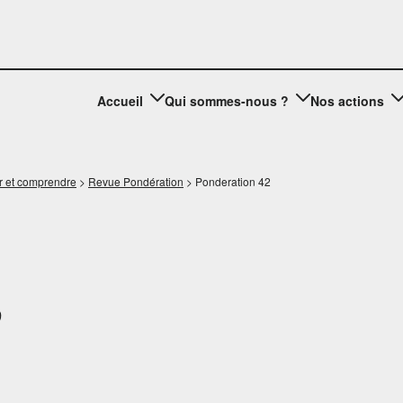
Accueil
Qui sommes-nous ?
Nos actions
r et comprendre
>
Revue Pondération
>
Ponderation 42
9