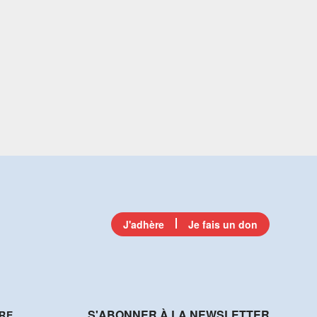
J'adhère
Je fais un don
S'ABONNER À LA NEWSLETTER
RE