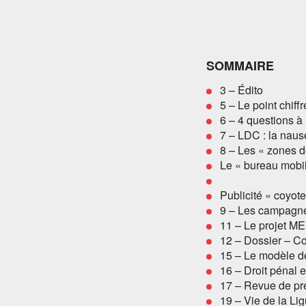
SOMMAIRE
3 – Édito
5 – Le point chiffr
6 – 4 questions 
7 – LDC : la nau
8 – Les « zones 
Le « bureau mobi
Publicité « coyote
9 – Les campagnes
11 – Le projet M
12 – Dossier – Co
15 – Le modèle de
16 – Droit pénal e
17 – Revue de pr
19 – Vie de la Li