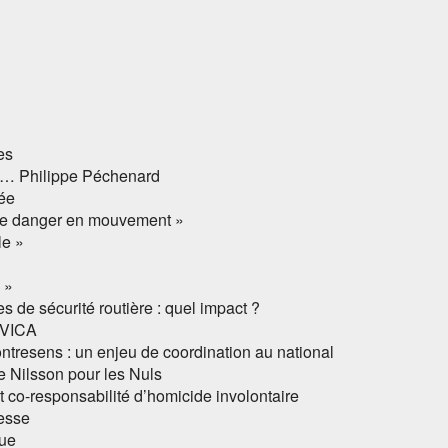
es
à … Philippe Péchenard
sée
de danger en mouvement »
le »
 »
 de sécurité routière : quel impact ?
EVICA
ntresens : un enjeu de coordination au national
 Nilsson pour les Nuls
t co-responsabilité d’homicide involontaire
esse
gue