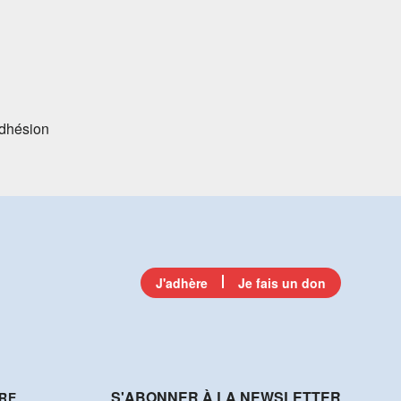
adhésion
J'adhère
Je fais un don
S'ABONNER À LA NEWSLETTER
RE