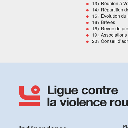
13> Réunion à V
14> Répartition d
15> Évolution du 
16> Brèves
18> Revue de pr
19> Associations
20> Conseil d’adm
PL