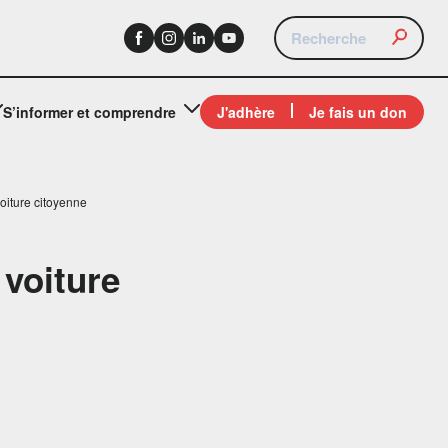
S’informer et comprendre
J'adhère
Je fais un don
voiture citoyenne
 voiture