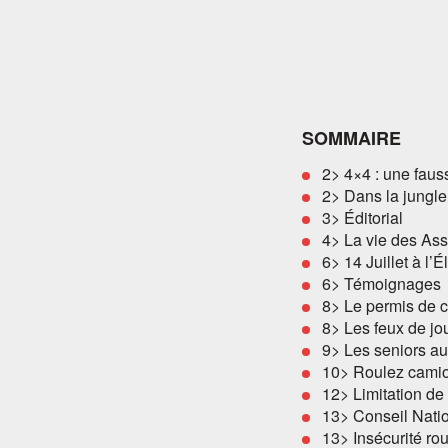
SOMMAIRE
2> 4×4 : une faus
2> Dans la jungle
3> Éditorial
4> La vie des As
6> 14 Juillet à l’
6> Témoignages
8> Le permis de 
8> Les feux de jo
9> Les seniors au
10> Roulez camio
12> Limitation de 
13> Conseil Natio
13> Insécurité rou