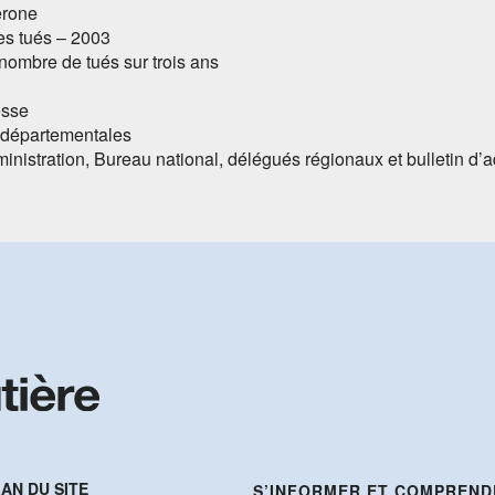
érone
es tués – 2003
nombre de tués sur trois ans
esse
 départementales
inistration, Bureau national, délégués régionaux et bulletin d’
AN DU SITE
S’INFORMER ET COMPREND