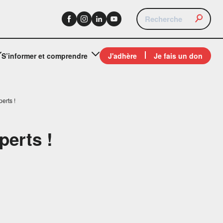
S’informer et comprendre
J'adhère
Je fais un don
erts !
perts !