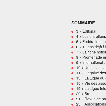
SOMMAIRE
3 > Éditorial
4 > Les entretiens
5 > Fédération na
6 > 10 ans déjà !
7 > La riche noti
8 > Promenade en
9 > International
10 > Une associat
11 > Inégalité des
13 > La Ligue du 
15 > Vie des ass
19 > La Ligue in
20 > Bref
21 > Revue de pr
23 > Association