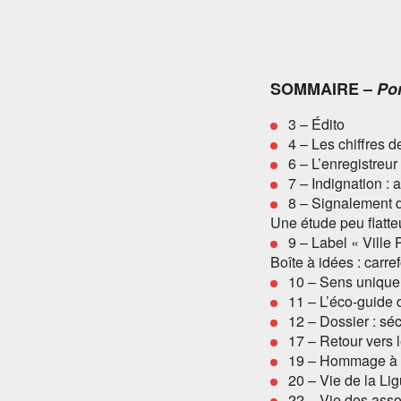
SOMMAIRE –
Po
3 – Édito
4 – Les chiffres 
6 – L’enregistreu
7 – Indignation : 
8 – Signalement de
Une étude peu flatte
9 – Label « Ville 
Boîte à idées : carr
10 – Sens unique 
11 – L’éco-guide 
12 – Dossier : séc
17 – Retour vers l
19 – Hommage à
20 – Vie de la Li
22 – Vie des asso