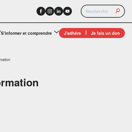
S’informer et comprendre
J'adhère
Je fais un don
rmation
formation