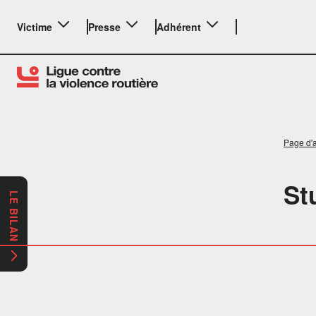
Victime
Presse
Adhérent
Page d'a
St
LE BILAN