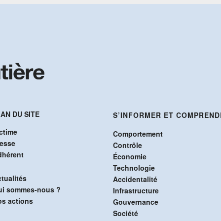
AN DU SITE
S’INFORMER ET COMPREND
ctime
Comportement
resse
Contrôle
dhérent
Économie
Technologie
tualités
Accidentalité
ui sommes-nous ?
Infrastructure
s actions
Gouvernance
Société