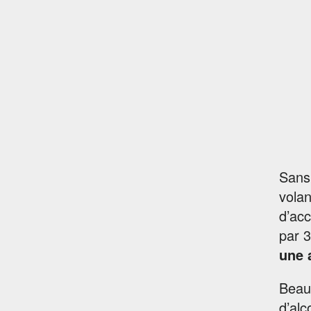
Sans 
volan
d’acc
par 3
une a
Beauc
d’alc