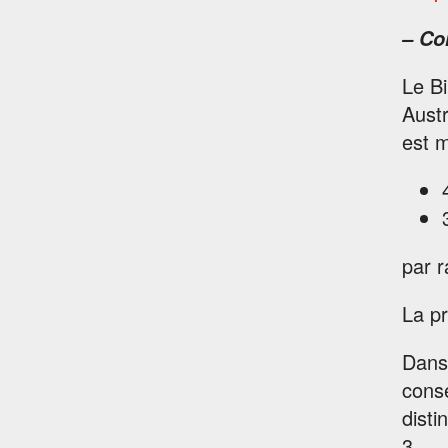
– Co
Le Bi
Austr
est m
par r
La pr
Dans
consé
disti
3.