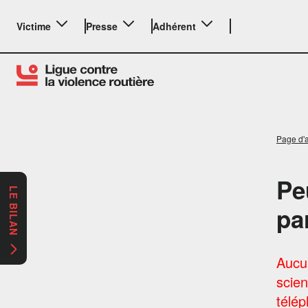
Victime
Presse
Adhérent
Page d'a
Pe
LE BILAN
pa
Aucu
scien
télép