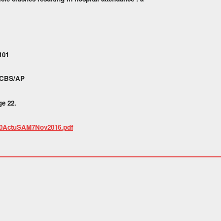
101
/ CBS/AP
ge 22.
le%20ActuSAM7Nov2016.pdf