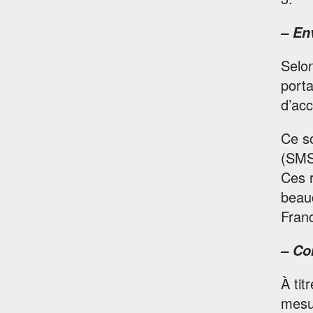
– En
Selon
porta
d’acc
Ce so
(SMS)
Ces r
beauc
Fran
– Co
À tit
mesu