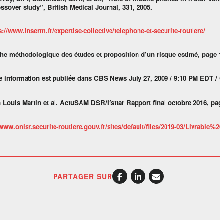
ssover study”, British Medical Journal, 331, 2005.
s://www.inserm.fr/expertise-collective/telephone-et-securite-routiere/
e méthodologique des études et proposition d’un risque estimé, page 
e information est publiée dans CBS News July 27, 2009 / 9:10 PM EDT 
 Louis Martin et al. ActuSAM DSR/Ifsttar Rapport final octobre 2016, pa
/www.onisr.securite-routiere.gouv.fr/sites/default/files/2019-03/Livrab
PARTAGER SUR