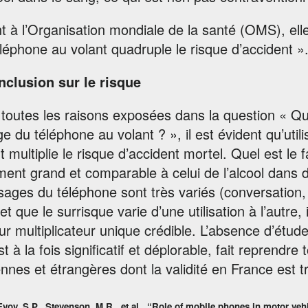
 à l’Organisation mondiale de la santé (OMS), elle s
léphone au volant quadruple le risque d’accident ».
nclusion sur le risque
 toutes les raisons exposées dans la question « Q
ge du téléphone au volant ? », il est évident qu’ut
t multiplie le risque d’accident mortel. Quel est le 
ment grand et comparable à celui de l’alcool dan
sages du téléphone sont très variés (conversation,
 et que le surrisque varie d’une utilisation à l’autre
ur multiplicateur unique crédible. L’absence d’étud
st à la fois significatif et déplorable, fait reprendr
nnes et étrangères dont la validité en France est 
voy, S.P., Stevenson, M.R., et al., “Role of mobile phones in motor vehic