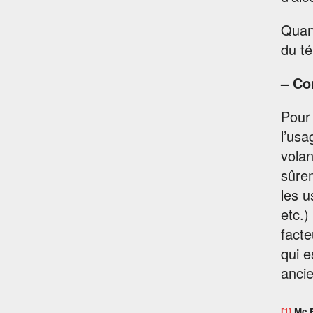
Quant
du té
– Co
Pour
l’usa
volan
sûre
les u
etc.)
facte
qui e
ancie
[1]
Mc E