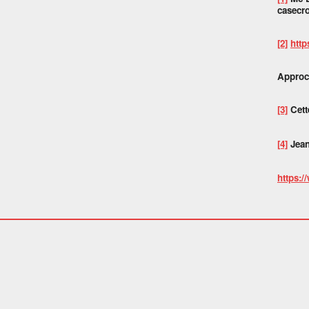
casecro
[2]
http
Approch
[3]
Cett
[4]
Jean
https:/