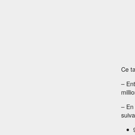
Ce ta
– Ent
milli
– En
suiva