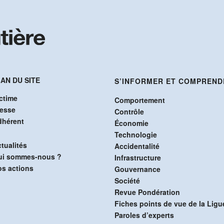
AN DU SITE
S’INFORMER ET COMPREND
ctime
Comportement
resse
Contrôle
dhérent
Économie
Technologie
tualités
Accidentalité
ui sommes-nous ?
Infrastructure
s actions
Gouvernance
Société
Revue Pondération
Fiches points de vue de la Ligu
Paroles d’experts