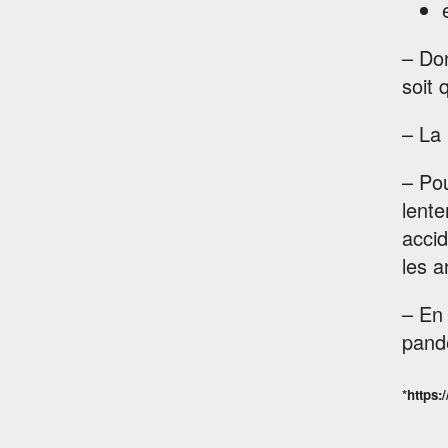
– Don
soit 
– La 
– Po
lente
accid
les 
– En 
pand
*https: