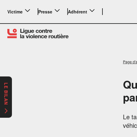
Victime
Presse
Adhérent
Page d'a
Qu
LE BILAN
pa
Le ta
véhic