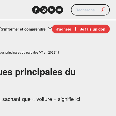
S’informer et comprendre
J'adhère
Je fais un don
iques principales du parc des VT en 2022* ?
ues principales du
sachant que « voiture » signifie ici