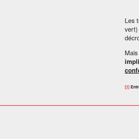
Les t
vert)
décr
Mais 
impl
conf
[1]
Entr