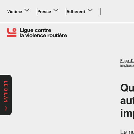
Victime
Presse
Adhérent
Page d'a
impliqua
Qu
LE BILAN
au
im
Le n