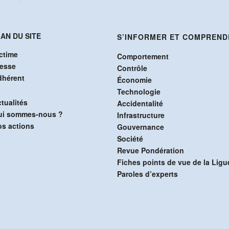
AN DU SITE
S’INFORMER ET COMPREND
ctime
Comportement
resse
Contrôle
dhérent
Économie
Technologie
tualités
Accidentalité
ui sommes-nous ?
Infrastructure
s actions
Gouvernance
Société
Revue Pondération
Fiches points de vue de la Ligu
Paroles d’experts