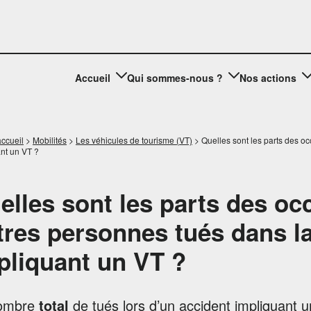
Accueil
Qui sommes-nous ?
Nos actions
ccueil
>
Mobilités
>
Les véhicules de tourisme (VT)
>
Quelles sont les parts des oc
nt un VT ?
elles sont les parts des oc
tres personnes tués dans la
pliquant un VT ?
ombre
total
de tués lors d’un accident impliquant u