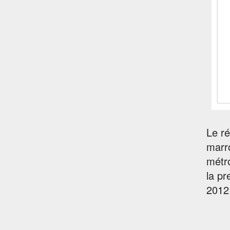
Le ré
marro
métr
la pr
2012