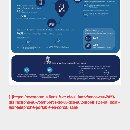
[1]
https://newsroom.allianz.fr/etude-allianz-france-csa-2023-
distractions-au-volant-pres-de-80-des-automobilistes-utilisent-
leur-telephone-portable-en-conduisant/