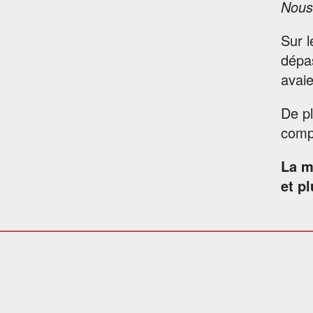
Nous 
Sur l
dépas
avaie
De pl
compa
La m
et pl