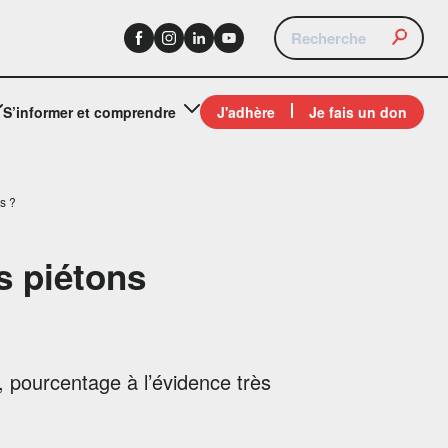
S’informer et comprendre
J'adhère
Je fais un don
és ?
es piétons
, pourcentage à l’évidence très