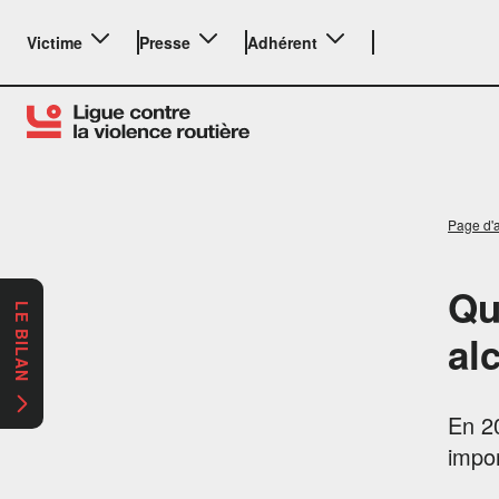
Victime
Presse
Adhérent
Page d'a
Qu
LE BILAN
al
En 20
impor