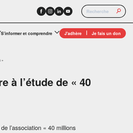
S’informer et comprendre
J'adhère
Je fais un don
s »
re à l’étude de « 40
e l’association « 40 millions