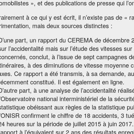
omobilistes », et des publications de presse qui l
airement à ce qui y est écrit, il n’existe pas de « r
imentation, mais deux sources distinctes :
D’une part, un rapport du CEREMA de décembre 20
sur l’accidentalité mais sur l’étude des vitesses su
concernés, conclut, à l’issue de sept campagnes 
itinéraires, à des diminutions de vitesse moyenne 
axes. Ce rapport a été transmis, à sa demande, au 
récemment constitué. Il est également en ligne.
D’autre part, à une analyse de l’accidentalité réali
l’Observatoire national interministériel de la sécur
statistique obéissant aux règles de la statistique pu
l’ONISR confirment le chiffre de 18 accidents, 3 tué
24 heures sur la période de juillet 2015 à juin 2017
rapport à l’équivalent sur 2 ans des résultats enre