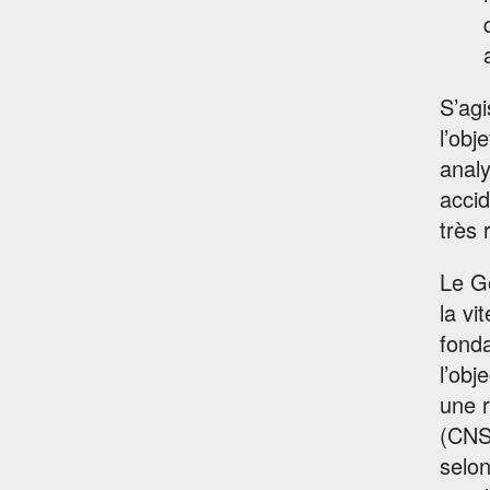
S’agi
l’obj
analy
accid
très 
Le G
la vi
fonda
l’obj
une r
(CNS
selon