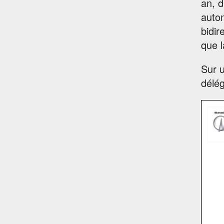
an, d
autom
bidir
que l
Sur 
délég