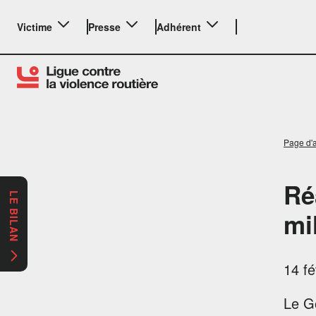
Victime
Presse
Adhérent
Page d'a
Ré
LE BILAN
mi
14 fé
Le Go