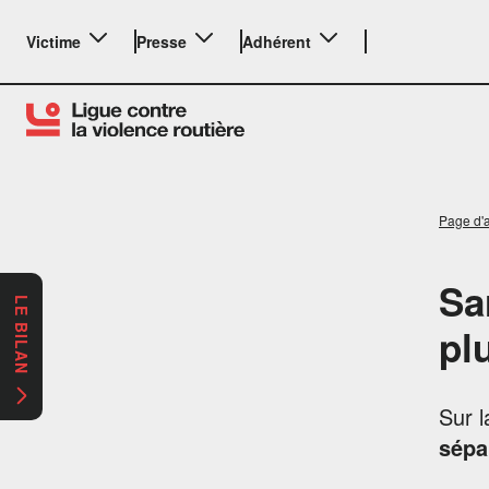
Victime
Presse
Adhérent
Page d'a
Sa
LE BILAN
pl
Sur l
sépa