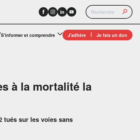
S’informer et comprendre
J'adhère
Je fais un don
s à la mortalité la
2 tués sur les voies sans