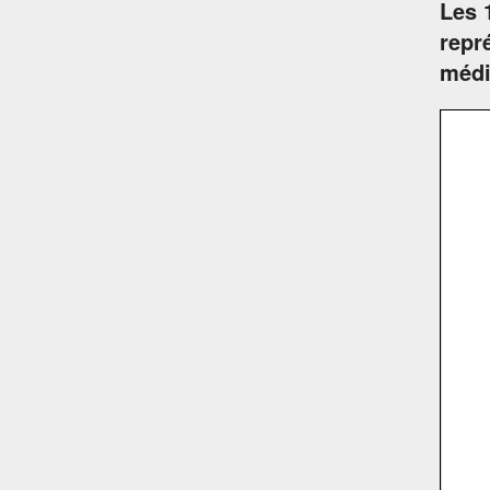
Les 
repr
médi