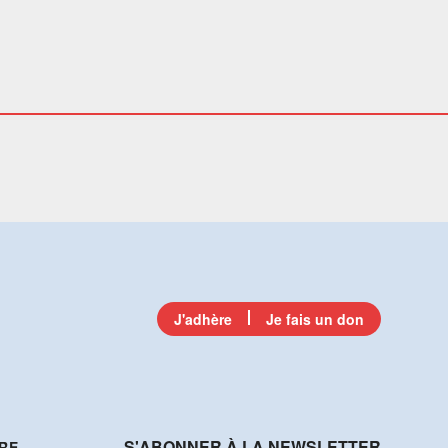
J'adhère
Je fais un don
S'ABONNER À LA NEWSLETTER
RE