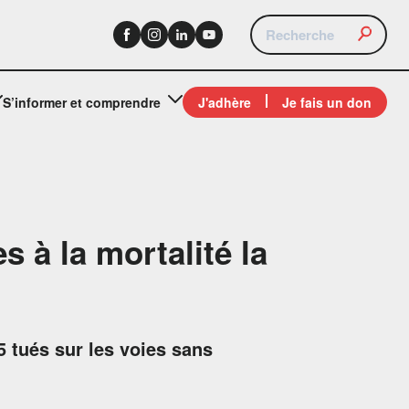
S’informer et comprendre
J'adhère
Je fais un don
s à la mortalité la
5 tués sur les voies sans