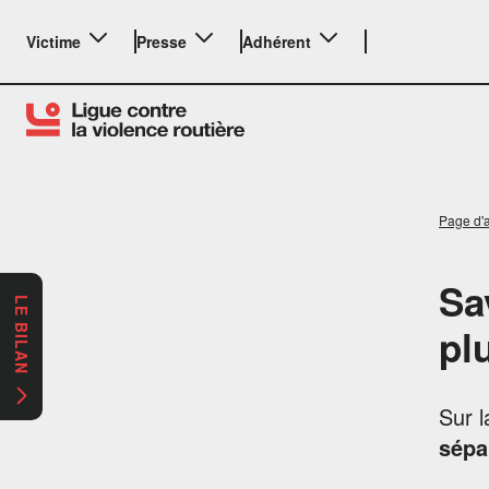
Victime
Presse
Adhérent
Page d'a
Sa
LE BILAN
pl
Sur l
sépa