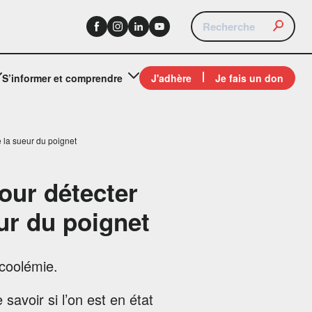
S’informer et comprendre
J'adhère
Je fais un don
e la sueur du poignet
our détecter
eur du poignet
 savoir si l’on est en état