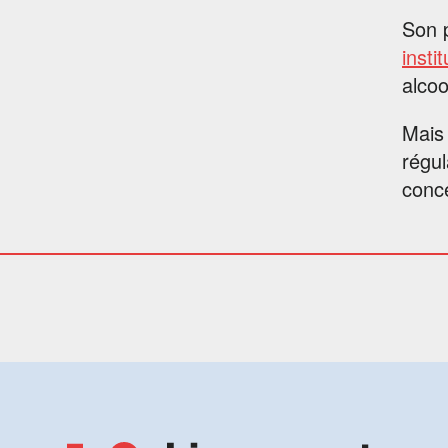
Son p
instit
alcoo
Mais 
régul
conce