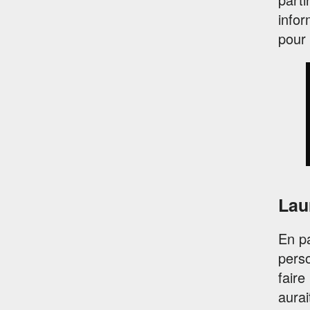
info
pour 
Lau
En p
perso
faire
aurai