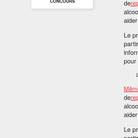
CONCOURS
de
re
alcoo
aider
Le pr
parti
info
pour 
Même
de
re
alcoo
aider
Le pr
parti