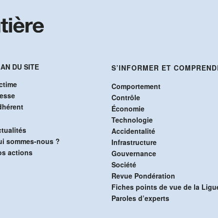
AN DU SITE
S’INFORMER ET COMPREND
ctime
Comportement
resse
Contrôle
dhérent
Économie
Technologie
tualités
Accidentalité
ui sommes-nous ?
Infrastructure
s actions
Gouvernance
Société
Revue Pondération
Fiches points de vue de la Ligu
Paroles d’experts