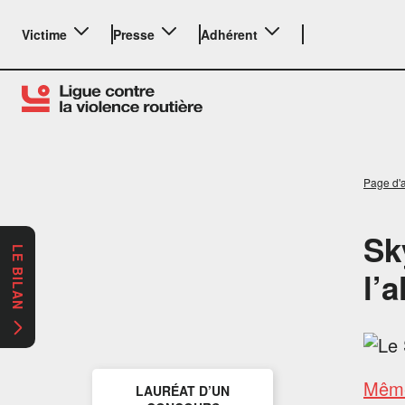
Victime
Presse
Adhérent
Page d'a
Sk
LE BILAN
l’
Même
LAURÉAT D’UN