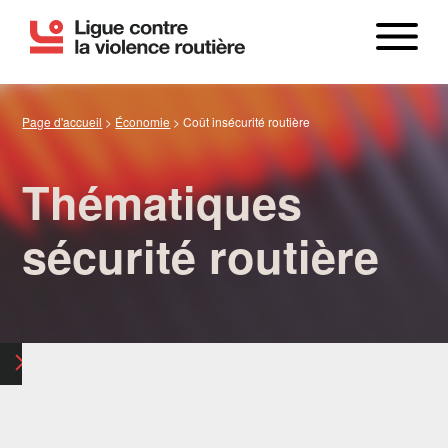
Page d'accueil
>
Économie
>
Coût insécurité routière
Thématiques
sécurité routière
LE BILAN