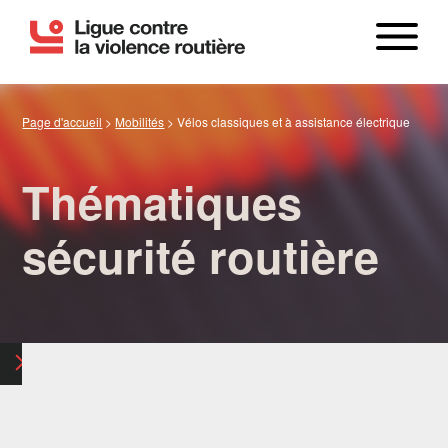
Page d'accueil
>
Mobilités
>
Vélos classiques et à assistance électrique
Thématiques
sécurité routière
LE BILAN