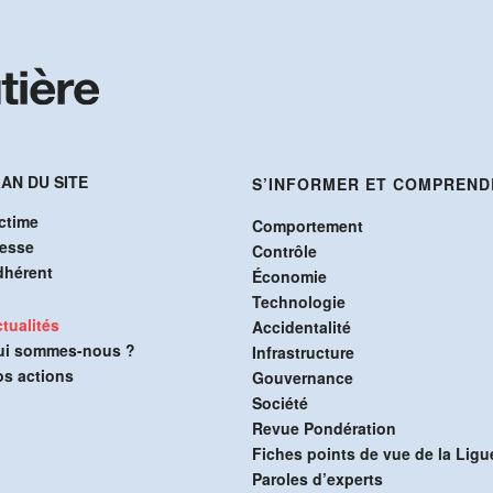
AN DU SITE
S’INFORMER ET COMPREND
ctime
Comportement
resse
Contrôle
dhérent
Économie
Technologie
tualités
Accidentalité
ui sommes-nous ?
Infrastructure
s actions
Gouvernance
Société
Revue Pondération
Fiches points de vue de la Ligu
Paroles d’experts