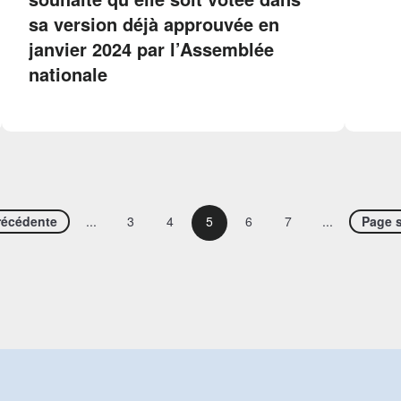
sa version déjà approuvée en
janvier 2024 par l’Assemblée
nationale
récédente
...
3
4
5
6
7
...
Page s