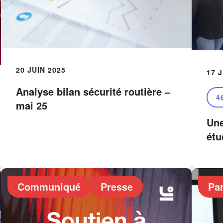
20 JUIN 2025
17 
Analyse bilan sécurité routière –
4
mai 25
Une
étu
Communiqué
Presse
Par