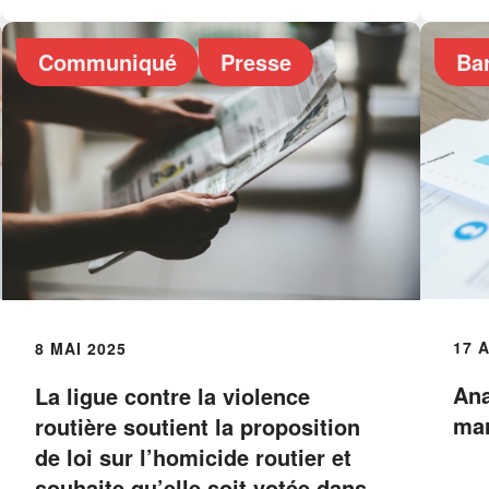
Communiqué
Presse
Bar
17 
8 MAI 2025
Ana
La ligue contre la violence
mar
routière soutient la proposition
de loi sur l’homicide routier et
souhaite qu’elle soit votée dans