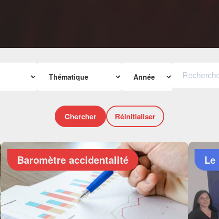
Chercher
Réinitialiser
Baromètre accidentalité
Le