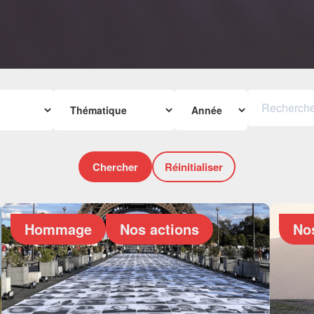
Chercher
Réinitialiser
Hommage
Nos actions
No