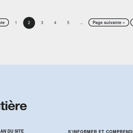
nte
1
2
3
4
5
...
Page suivante »
AN DU SITE
S’INFORMER ET COMPREND