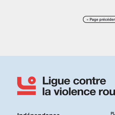
« Page précéde
PL