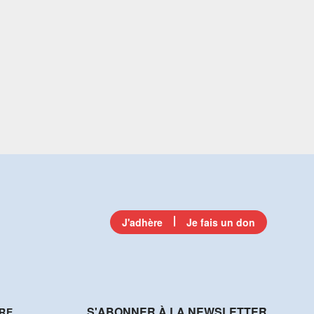
J'adhère
Je fais un don
S'ABONNER À LA NEWSLETTER
RE