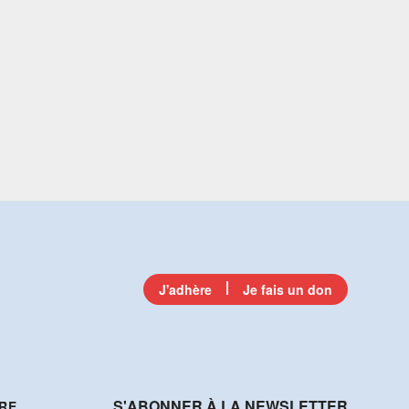
J'adhère
Je fais un don
S'ABONNER À LA NEWSLETTER
RE