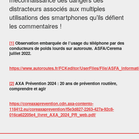
distracteurs associés aux multiples
utilisations des smartphones qu’ils défient
les commentaires !
[1]
Observation embarquée de l’usage du téléphone par des
conducteurs de poids lourds sur autoroute. ASFA/Cerema
juillet 2022.
https://www.autoroutes.fr/FCKeditor/UserFiles/File/ASFA_inform
[2]
AXA Prévention 2024 : 20 ans de prévention routière,
comprendre et agir
https://coreaxaprevention.cdn.axa-contento-
118412.eu/coreaxaprevention/f5e3d827-2263-427a-92c8-
016ca62205e4_livret_AXA_2024_PR_web.pdf/