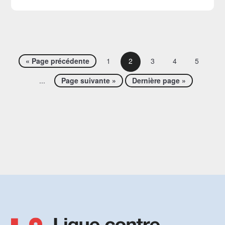
« Page précédente
1
2
3
4
5
...
Page suivante »
Dernière page »