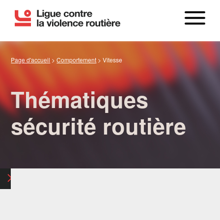
Page d'accueil
>
Comportement
>
Vitesse
Thématiques
sécurité routière
LE BILAN