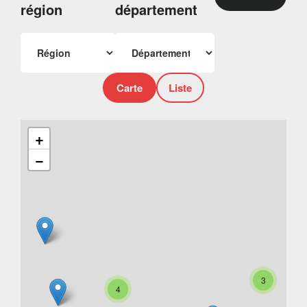
région
département
Carte
Liste
+
−
3
4