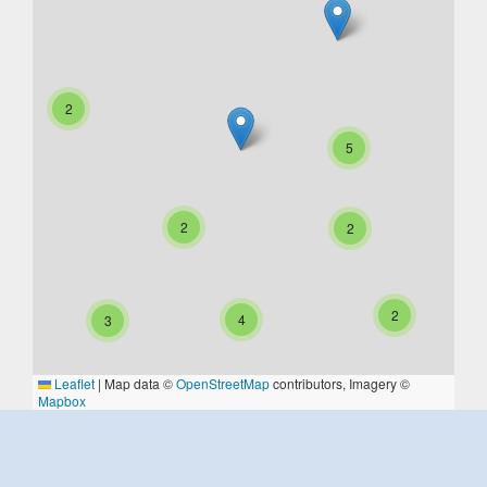
2
5
2
2
2
4
3
Leaflet
|
Map data ©
OpenStreetMap
contributors, Imagery ©
Mapbox