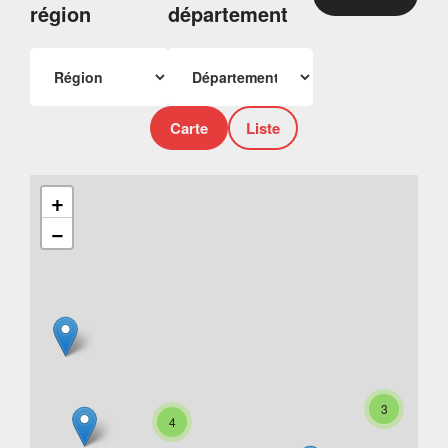
région
département
Carte
Liste
+
−
3
4