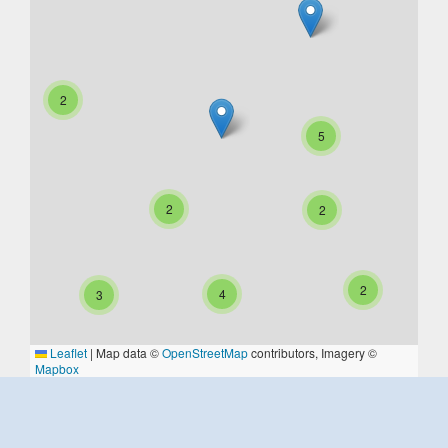
2
5
2
2
2
4
3
Leaflet
|
Map data ©
OpenStreetMap
contributors, Imagery ©
Mapbox